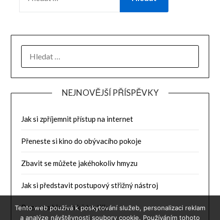
NEJNOVĚJŠÍ PŘÍSPĚVKY
Jak si zpříjemnit přístup na internet
Přeneste si kino do obývacího pokoje
Zbavit se můžete jakéhokoliv hmyzu
Jak si představit postupový střižný nástroj
Pozor na historické textilie
Tento web používá k poskytování služeb, personalizaci reklam
a analýze návštěvnosti soubory cookie. Používáním tohoto