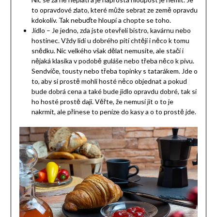
to opravdové zlato, které může sebrat ze země opravdu
kdokoliv. Tak nebuďte hloupí a chopte se toho.
Jídlo – Je jedno, zda jste otevřeli bistro, kavárnu nebo
hostinec. Vždy lidi u dobrého pití chtějí i něco k tomu
snědku. Nic velkého však dělat nemusíte, ale stačí i
nějaká klasika v podobě guláše nebo třeba něco k pivu.
Sendviče, tousty nebo třeba topinky s tatarákem. Jde o
to, aby si prostě mohli hosté něco objednat a pokud
bude dobrá cena a také bude jídlo opravdu dobré, tak si
ho hosté prostě dají. Věřte, že nemusí jít o to je
nakrmit, ale přinese to peníze do kasy a o to prostě jde.