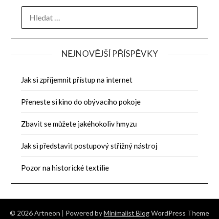
NEJNOVĚJŠÍ PŘÍSPĚVKY
Jak si zpříjemnit přístup na internet
Přeneste si kino do obývacího pokoje
Zbavit se můžete jakéhokoliv hmyzu
Jak si představit postupový střižný nástroj
Pozor na historické textilie
© 2026 Artneon
| Powered by
Minimalist Blog
WordPress Theme