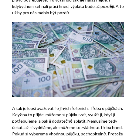
kdybychom sehnali práci hned, výplata bude až později. A to
už by pro nás mohlo být pozdě.
A tak je lepší uvažovat i o jiných řešeních. Třeba o půjčkách.
Když na to přijde, můžeme si půjčku vzít, využít ji, když ji
potřebujeme, a pak ji dodatečně splatit. Nemusíme tedy
čekat, až si vyděláme, ale můžeme to zvládnout třeba hned.
Pokud si vybereme vhodnou půjčku, pochopitelně. Protože