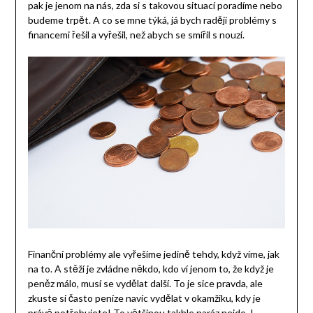
pak je jenom na nás, zda si s takovou situací poradíme nebo
budeme trpět. A co se mne týká, já bych raději problémy s
financemi řešil a vyřešil, než abych se smířil s nouzí.
Finanční problémy ale vyřešíme jedině tehdy, když víme, jak
na to. A stěží je zvládne někdo, kdo ví jenom to, že když je
peněz málo, musí se vydělat další. To je sice pravda, ale
zkuste si často peníze navíc vydělat v okamžiku, kdy je
právě potřebujete! To většinou takhle naráz nejde. I