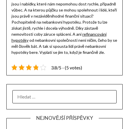
jsou i nabídky, které nám nepomohou dost rychle, případně
vůbec.
A na kterou půjčku se mohou spolehnout i lidé, kteří
jsou právě v nezáviděníhodné finanční situaci?
Pochopitelně na nebankovní hypotéku. Protože tu lze
získat jistě, rychle i docela výhodně. Díky zástavě
nemovitosti coby záruce splácení. A ani
refinancování
hypotéky
od nebankovní společnosti není ničím, čeho by se
měl člověk bát. A tak si spousta lidí právě nebankovní
hypotéky bere. Vyplatí se jim to, když je finančně zle.
3.8/5 - (5 votes)
NEJNOVĚJŠÍ PŘÍSPĚVKY