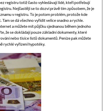
 registru totiž často vyhledávají lidé, kteří potřebují
egistru. Nejčastěji se to dozví právě tím způsobem, že je
znamu v registru. To je potom problém, protože kde
t. Tam se dá všechno vyřídit velice snadno a rychle.
internet a můžete mít půjčku sjednanou během jednoho
te, že se dokládají pouze základní dokumenty, které
rování nebo tisíce listů dokumentů. Peníze pak můžete
ě rychlé vyřízení hypotéky.