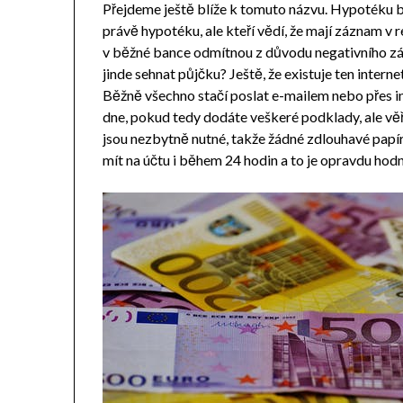
Přejdeme ještě blíže k tomuto názvu. Hypotéku bez
právě hypotéku, ale kteří vědí, že mají záznam v r
v běžné bance odmítnou z důvodu negativního zá
jinde sehnat půjčku? Ještě, že existuje ten interne
Běžně všechno stačí poslat e-mailem nebo přes 
dne, pokud tedy dodáte veškeré podklady, ale věř
jsou nezbytně nutné, takže žádné zdlouhavé papí
mít na účtu i během 24 hodin a to je opravdu hodn