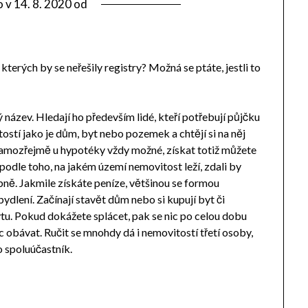
o v
14. 8. 2020
od
kterých by se neřešily registry? Možná se ptáte, jestli to
 název. Hledají ho především lidé, kteří potřebují půjčku
tostí jako je dům, byt nebo pozemek a chtějí si na něj
 samozřejmě u hypotéky vždy možné, získat totiž můžete
odle toho, na jakém území nemovitost leží, zdali by
bně. Jakmile získáte peníze, většinou se formou
 bydlení. Začínají stavět dům nebo si kupují byt či
tu. Pokud dokážete splácet, pak se nic po celou dobu
obávat. Ručit se mnohdy dá i nemovitostí třetí osoby,
 spoluúčastník.