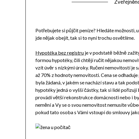
Zveřejněn
Potřebujete si půjčit peníze? Hledáte možnosti, u 
jde nějak obejít, tak si to nyní trochu osvětlíme.
Hypotéka bez registru
je v podstatě běžně zažitý
formou hypotéky, čili chtějí ručit nějakou nemovi
vzít úvěr s nízkými úroky. Ručení nemovitostí je
až 70% z hodnoty nemovitosti. Cena se odhaduje p
byla žádaná, v jakém se nachází stavu a tak podo
hypotéky jedná o vyšší částky, tak si lidé pořizují
provádí větší rekonstrukce domácnosti nebo i by
nemění a Vy se o svou nemovitost nemusíte vůbec 
pokud tato osoba s Vámi vstoupí do smlouvy jako