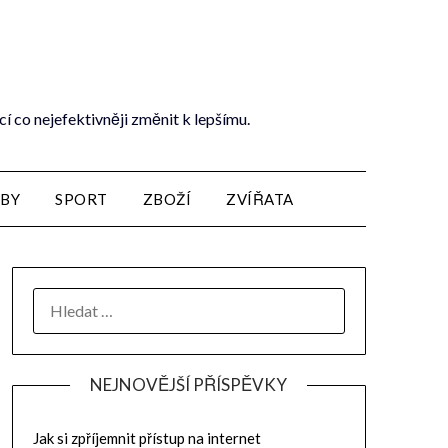
cí co nejefektivněji změnit k lepšímu.
ŽBY
SPORT
ZBOŽÍ
ZVÍŘATA
NEJNOVĚJŠÍ PŘÍSPĚVKY
Jak si zpříjemnit přístup na internet