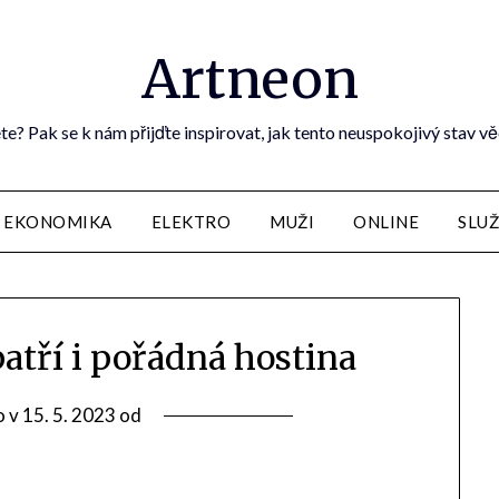
Artneon
te? Pak se k nám přijďte inspirovat, jak tento neuspokojivý stav vě
EKONOMIKA
ELEKTRO
MUŽI
ONLINE
SLU
atří i pořádná hostina
o v
15. 5. 2023
od