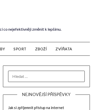
cí co nejefektivněji změnit k lepšímu.
ŽBY
SPORT
ZBOŽÍ
ZVÍŘATA
NEJNOVĚJŠÍ PŘÍSPĚVKY
Jak si zpříjemnit přístup na internet