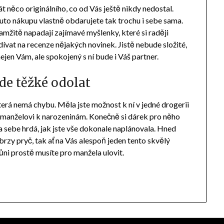
t něco originálního, co od Vás ještě nikdy nedostal.
uto nákupu vlastně obdarujete tak trochu i sebe sama.
mžitě napadají zajímavé myšlenky, které si raději
ívat na recenze nějakých novinek. Jistě nebude složité,
ejen Vám, ale spokojený s ní bude i Váš partner.
de těžké odolat
erá nemá chybu. Měla jste možnost k ní v jedné drogerii
s manželovi k narozeninám. Konečně si dárek pro něho
na sebe hrdá, jak jste vše dokonale naplánovala. Hned
 brzy pryč, tak ať na Vás alespoň jeden tento skvělý
ni prostě musíte pro manžela ulovit.