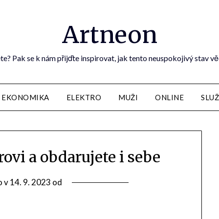
Artneon
te? Pak se k nám přijďte inspirovat, jak tento neuspokojivý stav vě
EKONOMIKA
ELEKTRO
MUŽI
ONLINE
SLU
ovi a obdarujete i sebe
o v
14. 9. 2023
od