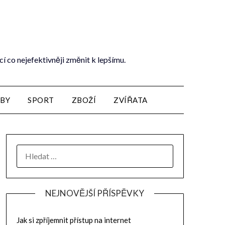
cí co nejefektivněji změnit k lepšímu.
ŽBY
SPORT
ZBOŽÍ
ZVÍŘATA
NEJNOVĚJŠÍ PŘÍSPĚVKY
Jak si zpříjemnit přístup na internet