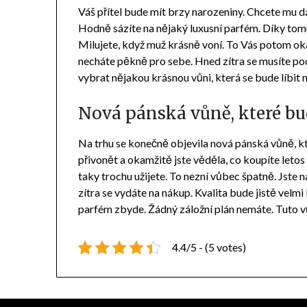
Váš přítel bude mít brzy narozeniny. Chcete mu dá
Hodně sázíte na nějaký luxusní
parfém
. Díky tom
Milujete, když muž krásně voní. To Vás potom oka
necháte pěkně pro sebe. Hned zítra se musíte pod
vybrat nějakou krásnou vůni, která se bude líbit n
Nová pánská vůně, které bu
Na trhu se konečně objevila nová pánská vůně, kt
přivonět a okamžitě jste věděla, co koupíte leto
taky trochu užijete. To nezní vůbec špatně. Jste 
zítra se vydáte na nákup. Kvalita bude jistě velmi
parfém zbyde. Žádný záložní plán nemáte. Tuto vů
4.4/5 - (5 votes)