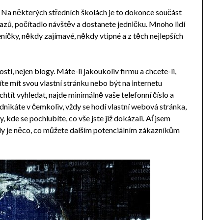
. Na některých středních školách je to dokonce součást
dkazů, počítadlo návštěv a dostanete jedničku. Mnoho lidí
eníčky, někdy zajímavé, někdy vtipné a z těch nejlepších
tí, nejen blogy. Máte-li jakoukoliv firmu a chcete-li,
íte mít svou vlastní stránku nebo být na internetu
 chtít vyhledat, najde minimálně vaše telefonní číslo a
podnikáte v čemkoliv, vždy se hodí vlastní webová stránka,
y, kde se pochlubíte, co vše jste již dokázali. Ať jsem
ždy je něco, co můžete dalším potenciálním zákazníkům