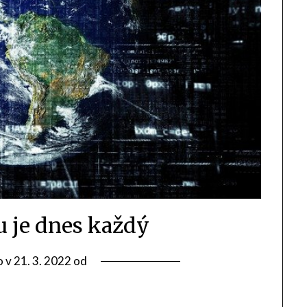
u je dnes každý
o v
21. 3. 2022
od