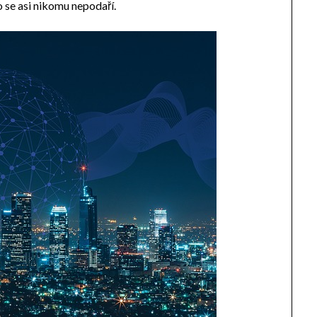
 se asi nikomu nepodaří.