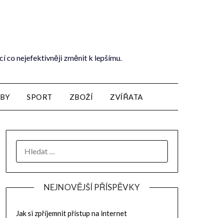
cí co nejefektivněji změnit k lepšímu.
ŽBY
SPORT
ZBOŽÍ
ZVÍŘATA
NEJNOVĚJŠÍ PŘÍSPĚVKY
Jak si zpříjemnit přístup na internet