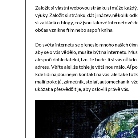
Založit si vlastní webovou stránku si může každý
výuky. Založit si stránku, dát ji název, několik o
si zakládá o blogy, což jsou takové internetové d
občas vznikne film nebo aspoň kniha.
Do světa internetu se přeneslo mnoho našich činnos
aby se o vás vědělo, musíte být na internetu. Mus
alespoň dohledatelní, tzn. že bude-li si vás někdo
adresu. Věřte alel, že tohle je většinou málo. Ať 
kde lidí najdou nejen kontakt na vás, ale také fotk
malíř pokojů, zámečník, stolař, automechanik, v
ukázat a přesvědčit je, aby oslovili právě vás.