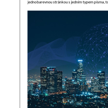
jednobarevnou stránkou s jedním typem písma, to