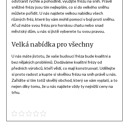
odstranit rychle a pohodlně, využijte frézu na sníh. Právě
sněžné frézy
jsou tím nejlepším, co si do velkého sněhu
můžete pořídit. U nás najdete velkou nabídku všech
různých fréz, které by vám mohli pomoci v boji proti sněhu.
Ať už máte svou frézu pro horskou chatu nebo snad
městský dům, u nás si jistě vyberete tu svou pravou.
Velká nabídka pro všechny
U nás máte jistotu, že vaše budoucí fréza bude kvalitní a
bez nějakých problémů. Dodáváme kvalitní frézy od
předních výrobců, kteří vědí, co mají konstruovat. Udělejte
si proto radost a kupte si skvělou frézu na sníh právě u nás.
Zařídíte si tím totiž skvělý obchod, který se vám vyplatí, a to
nejen díky tomu, že u nás najdete vždy ty nejnižší ceny na
trhu.