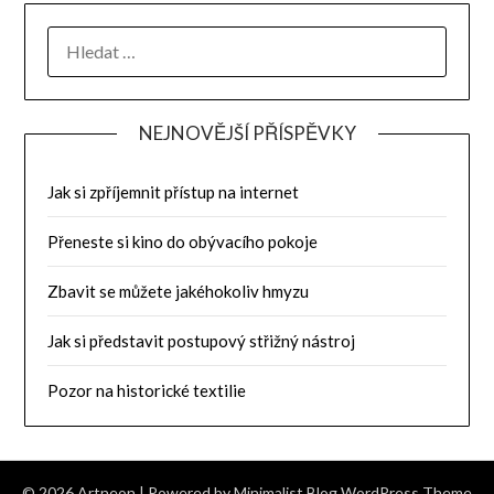
NEJNOVĚJŠÍ PŘÍSPĚVKY
Jak si zpříjemnit přístup na internet
Přeneste si kino do obývacího pokoje
Zbavit se můžete jakéhokoliv hmyzu
Jak si představit postupový střižný nástroj
Pozor na historické textilie
© 2026 Artneon
| Powered by
Minimalist Blog
WordPress Theme