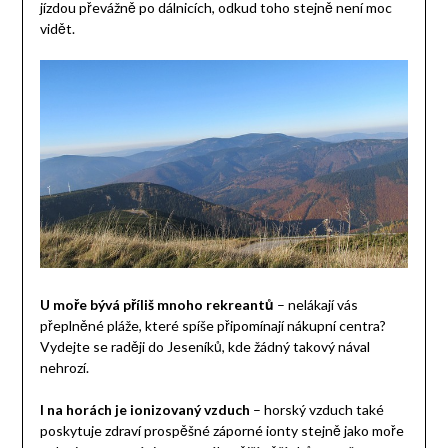
jízdou převážně po dálnicích, odkud toho stejně není moc
vidět.
U moře bývá příliš mnoho rekreantů
– nelákají vás
přeplněné pláže, které spíše připomínají nákupní centra?
Vydejte se raději do Jeseníků, kde žádný takový nával
nehrozí.
I na horách je ionizovaný vzduch
– horský vzduch také
poskytuje zdraví prospěšné záporné ionty stejně jako moře