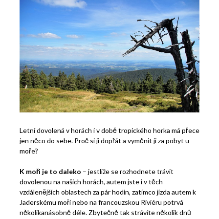
Letní dovolená v horách i v době tropického horka má přece
jen něco do sebe. Proč si ji dopřát a vyměnit ji za pobyt u
moře?
K moři je to daleko
– jestliže se rozhodnete trávit
dovolenou na našich horách, autem jste i v těch
vzdálenějších oblastech za pár hodin, zatímco jízda autem k
Jaderskému moři nebo na francouzskou Riviéru potrvá
několikanásobně déle. Zbytečně tak strávíte několik dnů