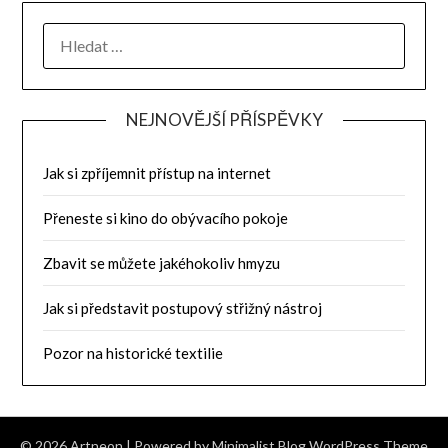
NEJNOVĚJŠÍ PŘÍSPĚVKY
Jak si zpříjemnit přístup na internet
Přeneste si kino do obývacího pokoje
Zbavit se můžete jakéhokoliv hmyzu
Jak si představit postupový střižný nástroj
Pozor na historické textilie
© 2026 Artneon
| Powered by
Minimalist Blog
WordPress Theme