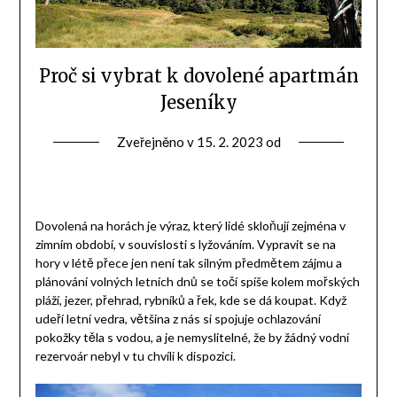
Proč si vybrat k dovolené apartmán
Jeseníky
Zveřejněno v
15. 2. 2023
od
Dovolená na horách je výraz, který lidé skloňují zejména v
zimním období, v souvislosti s lyžováním. Vypravit se na
hory v létě přece jen není tak silným předmětem zájmu a
plánování volných letních dnů se točí spíše kolem mořských
pláží, jezer, přehrad, rybníků a řek, kde se dá koupat. Když
udeří letní vedra, většina z nás si spojuje ochlazování
pokožky těla s vodou, a je nemyslitelné, že by žádný vodní
rezervoár nebyl v tu chvíli k dispozici.