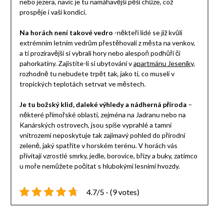
nebo jezera, navíc je tu namáhavější pěší chůze, což
prospěje i vaší kondici.
Na horách není takové vedro
-někteří lidé se již kvůli
extrémním letním vedrům přestěhovali z města na venkov,
a ti prozíravější si vybrali hory nebo alespoň podhůří či
pahorkatiny. Zajistíte-li si ubytování v
apartmánu Jeseníky
,
rozhodně tu nebudete trpět tak, jako ti, co museli v
tropických teplotách setrvat ve městech.
Je tu božský klid, daleké výhledy a nádherná příroda
–
některé přímořské oblasti, zejména na Jadranu nebo na
Kanárských ostrovech, jsou spíše vyprahlé a tamní
vnitrozemí neposkytuje tak zajímavý pohled do přírodní
zeleně, jaký spatříte v horském terénu. V horách vás
přivítají vzrostlé smrky, jedle, borovice, břízy a buky, zatímco
u moře nemůžete počítat s hlubokými lesními hvozdy.
4.7/5 - (9 votes)