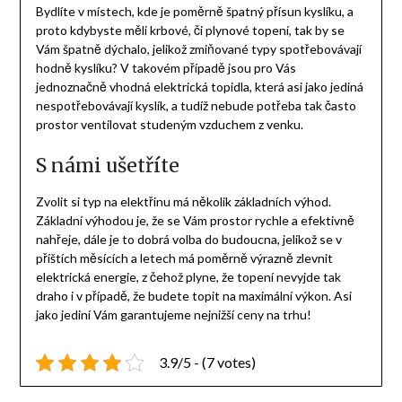
Bydlíte v místech, kde je poměrně špatný přísun kyslíku, a
proto kdybyste měli krbové, či plynové topení, tak by se
Vám špatně dýchalo, jelikož zmiňované typy spotřebovávají
hodně kyslíku? V takovém případě jsou pro Vás
jednoznačně vhodná elektrická
topidla
, která asi jako jediná
nespotřebovávají kyslík, a tudíž nebude potřeba tak často
prostor ventilovat studeným vzduchem z venku.
S námi ušetříte
Zvolit si typ na elektřinu má několik základních výhod.
Základní výhodou je, že se Vám prostor rychle a efektivně
nahřeje, dále je to dobrá volba do budoucna, jelikož se v
příštích měsících a letech má poměrně výrazně zlevnit
elektrická energie, z čehož plyne, že topení nevyjde tak
draho i v případě, že budete topit na maximální výkon. Asi
jako jediní Vám garantujeme nejnižší ceny na trhu!
3.9/5 - (7 votes)