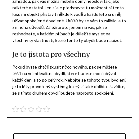
zahradou, pak vás možná
mobilní domy
neosloví tak, jako
některé ostatní. Jen si ale představte tu možnost si tento
luxusní objekt přistavit někde k vodě a každé léto si u něj
užívat spokojené dovolené. Určitě by se vám to zalíbilo, a to
z mnoha důvodů. Záleží proto jenom na vás, jak se
rozhodnete, v každém případě je důležité myslet na
všechny ty vlastnosti, které tento ty obydlí bude nabízet.
Je to jistota pro všechny
Pokud byste chtěli zkusit něco nového, pak se můžete
těšit na velmi kvalitní obydlí, které budete moci obývat
každý den, a to po celý rok. Nebojte se tohoto typu bydlení,
je to léty prověřený systémy, který si také oblíbíte. Uvidíte,
že s tímto druhem obydlí budete naprosto spokojeni.